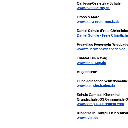
Carl-von-Ossietzky-Schule
www.cvossietzky.de
Brass & More
www.petra-mohr-music.de
Daniel Schule (Freie Christlic
Daniel Schule - Freie Christli
Freiwillige Feuerwehr Wiesbade
www.feuerwehr-wiesbaden.de
Theater Hin & Weg
www.hin-u-weg.de
Augenblicke
Bund deutscher Schiedsmänner
www.bds-wiesbaden.de
Schule Campus Klarenthal
Grundschule,IGS,Gymnasiale O
www.campus-klarenthal.com
Kinderhaus Campus Klarenthal
www.evim.de