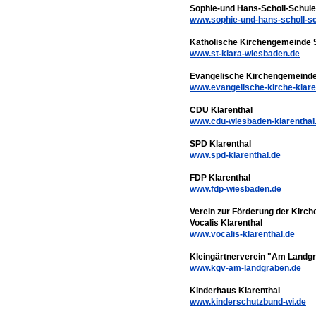
Sophie-und Hans-Scholl-Schule
www.sophie-und-hans-scholl-sc
Katholische Kirchengemeinde S
www.st-klara-wiesbaden.de
Evangelische Kirchengemeinde
www.evangelische-kirche-klare
CDU Klarenthal
www.cdu-wiesbaden-klarenthal
SPD Klarenthal
www.spd-klarenthal.de
FDP Klarenthal
www.fdp-wiesbaden.de
Verein zur Förderung der Kirch
Vocalis Klarenthal
www.vocalis-klarenthal.de
Kleingärtnerverein "Am Landg
www.kgv-am-landgraben.de
Kinderhaus Klarenthal
www.kinderschutzbund-wi.de